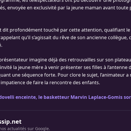
gramme, les téléspectateurs ont pu découvrir une photogr
s, envoyée en exclusivité par la jeune maman avant toute 
st dit profondément touché par cette attention, qualifiant 
rappelant qu’il s’agissait du rêve de son ancienne collègue, qu
é.
e présentateur imagine déjà des retrouvailles sur son plateau 
 invité la jeune mère à venir présenter ses filles à l’antenne 
uant une séquence forte. Pour clore le sujet, l’animateur a 
 impatience de faire la rencontre des enfants.
dovelli enceinte, le basketteur Marvin Laplace-Gomis sor
ssip.net
nos actualités sur Google.