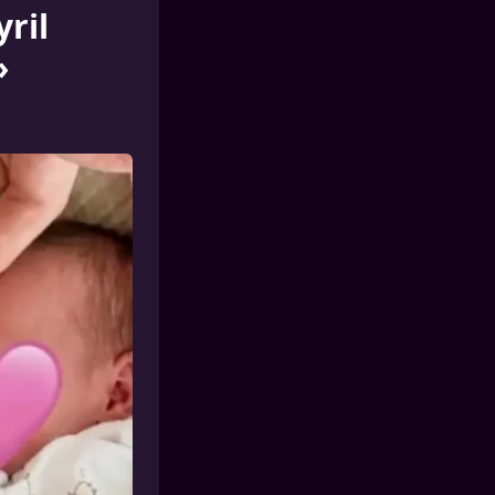
ril
»