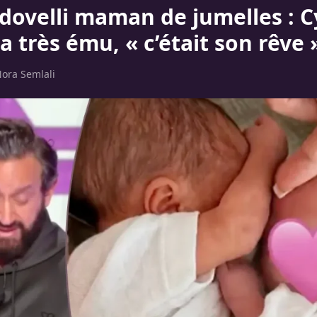
dovelli maman de jumelles : Cy
 très ému, « c’était son rêve 
ora Semlali