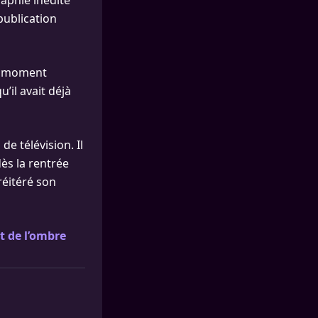
aphie inédite
publication
le moment
’il avait déjà
de télévision. Il
dès la rentrée
réitéré son
t de l’ombre