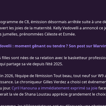
programme de C8, émission désormais arrêtée suite à une d
vert les joies de la maternité. Kelly Vedovelli a annoncé ce je
es jumelles, prénommées Céleste et Esmée.
dovelli : moment gênant ou tendre ? Son post sur Marvin
 filles sont nées de sa relation avec le basketteur professi
ui partage sa vie depuis l’été 2025.
in 2026, l’équipe de l’émission Tout beau, tout neuf sur W9 a
issance. Le chroniqueur Gilles Verdez a choisi cet événem
u jour.
Cyril Hanouna a immédiatement exprimé sa joie
face 
gerait la vie de Shana Loustau apprécie grandement le choi