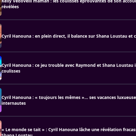
Kelly Vedovelli maman : les coulisses éprouvantes de son acco
révélées
Cyril Hanouna : en plein direct, il balance sur Shana Loustau et c
Cyril Hanouna : ce jeu trouble avec Raymond et Shana Loustau i
coulisses
Cyril Hanouna : « toujours les mêmes »… ses vacances luxueuse
internautes
« Le monde se tait » : Cyril Hanouna lâche une révélation fracas
Shana Loustau