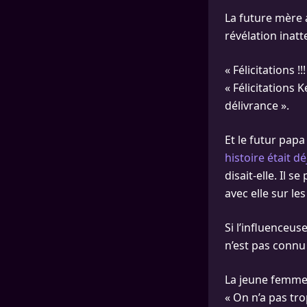
La future mère a
révélation inat
« Félicitations !
« Félicitations 
délivrance ».
Et le futur pap
histoire était dé
disait-elle. Il s
avec elle sur le
Si l’influenceu
n’est pas connu
La jeune femme a
« On n’a pas trop