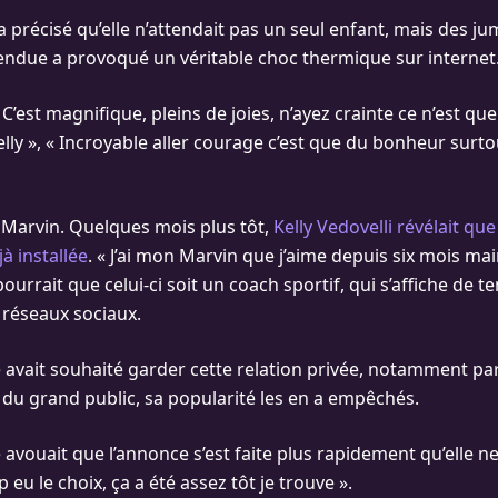
 précisé qu’elle n’attendait pas un seul enfant, mais des j
tendue a provoqué un véritable choc thermique sur internet
!! C’est magnifique, pleins de joies, n’ayez crainte ce n’est q
Kelly », « Incroyable aller courage c’est que du bonheur sur
a Marvin. Quelques mois plus tôt,
Kelly Vedovelli révélait que
jà installée
. « J’ai mon Marvin que j’aime depuis six mois ma
e pourrait que celui-ci soit un coach sportif, qui s’affiche de 
s réseaux sociaux.
se avait souhaité garder cette relation privée, notamment p
 du grand public, sa popularité les en a empêchés.
vouait que l’annonce s’est faite plus rapidement qu’elle ne l
 eu le choix, ça a été assez tôt je trouve ».