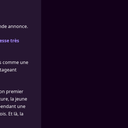
ande annonce.
esse très
 ans comme une
rtageant
 son premier
ure, la jeune
 pendant une
s. Et là, la