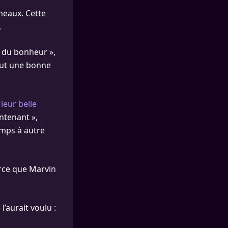
umeaux. Cette
.
ue du bonheur »,
tout une bonne
 leur belle
intenant »,
temps à autre
arce que Marvin
’aurait voulu :