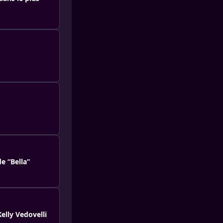
e “Bella”
Kelly Vedovelli