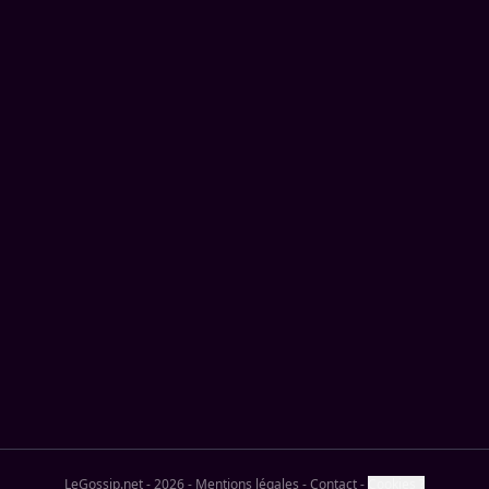
LeGossip.net - 2026
-
Mentions légales
-
Contact
-
Cookies ?