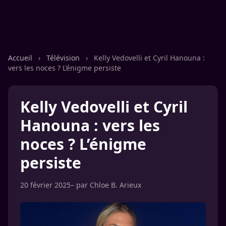
Accueil
›
Télévision
›
Kelly Vedovelli et Cyril Hanouna :
vers les noces ? L’énigme persiste
Kelly Vedovelli et Cyril
Hanouna : vers les
noces ? L’énigme
persiste
20 février 2025
– par
Chloe B. Arieux