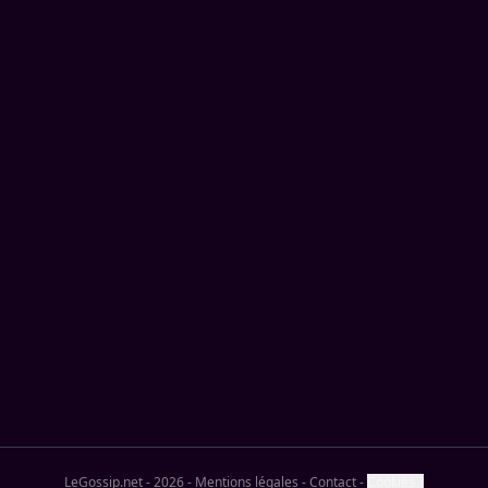
LeGossip.net - 2026
-
Mentions légales
-
Contact
-
Cookies ?