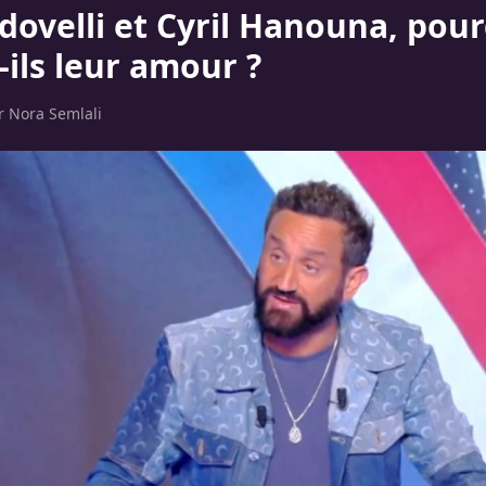
edovelli et Cyril Hanouna, pou
-ils leur amour ?
ar
Nora Semlali