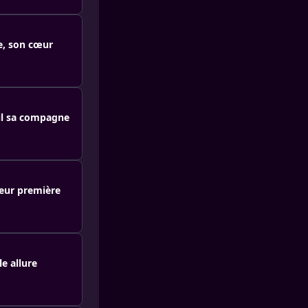
e, son cœur
-il sa compagne
 leur première
e allure