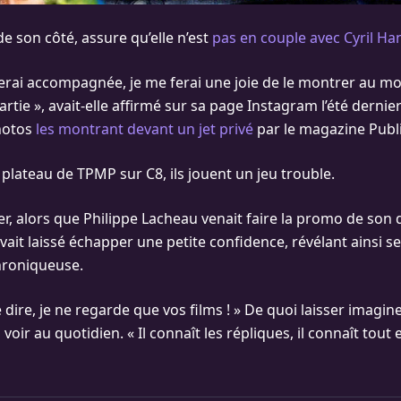
 de son côté, assure qu’elle n’est
pas en couple avec Cyril H
 serai accompagnée, je me ferai une joie de le montrer au mo
artie », avait-elle affirmé sur sa page Instagram l’été dernie
hotos
les montrant devant un jet privé
par le magazine Publi
 plateau de TPMP sur C8, ils jouent un jeu trouble.
er, alors que Philippe Lacheau venait faire la promo de son d
vait laissé échapper une petite confidence, révélant ainsi s
hroniqueuse.
e dire, je ne regarde que vos films ! » De quoi laisser imagine
 voir au quotidien. « Il connaît les répliques, il connaît tout en 