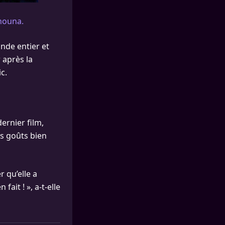
anouna.
nde entier et
r après la
c.
ernier film,
es goûts bien
r qu’elle a
fait ! », a-t-elle