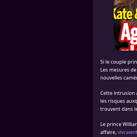
Si le couple pri
Les mesures de 
nouvelles camér
Cette intrusion 
les risques aux
trouvent dans l
Le prince Willi
affaire,
vivraien