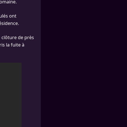
domaine.
ulés ont
ésidence.
 clôture de près
s la fuite à