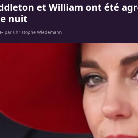
ddleton et William ont été ag
e nuit
4
– par
Christophe Wiedemann