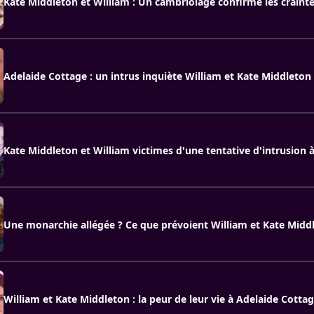
Kate Middleton et William : Un cambriolage confirme les craint
Adelaide Cottage : un intrus inquiète William et Kate Middleton
Kate Middleton et William victimes d'une tentative d'intrusion 
Une monarchie allégée ? Ce que prévoient William et Kate Midd
William et Kate Middleton : la peur de leur vie à Adelaide Cotta