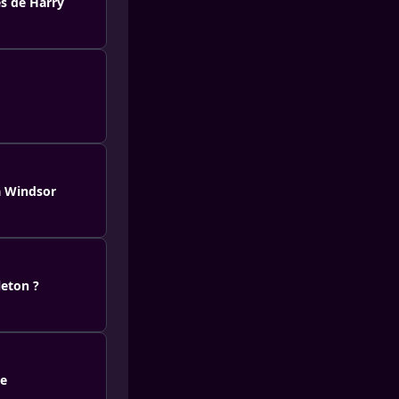
es de Harry
à Windsor
leton ?
ge