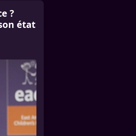
ce ?
son état