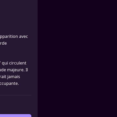
pparition avec
urde
 qui circulent
ude majeure. Il
rait jamais
occupante.