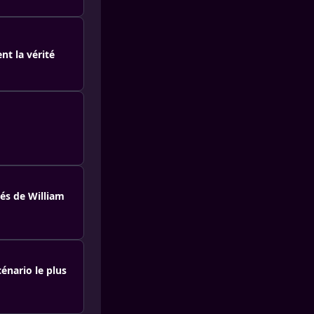
nt la vérité
és de William
énario le plus