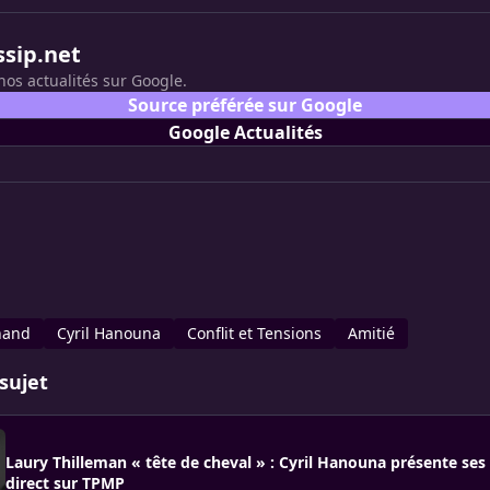
ssip.net
nos actualités sur Google.
Source préférée sur Google
Google Actualités
hand
Cyril Hanouna
Conflit et Tensions
Amitié
sujet
Laury Thilleman « tête de cheval » : Cyril Hanouna présente ses
direct sur TPMP