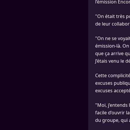
l’émission Encor
"On était très 
de leur collabor
"On ne se voyait
émission-là. On
que ça arrive qu
J’étais venu le 
Cette complicit
excuses publiq
excuses acceptée
"Moi, j’entends 
facile d’ouvrir 
du groupe, qui a