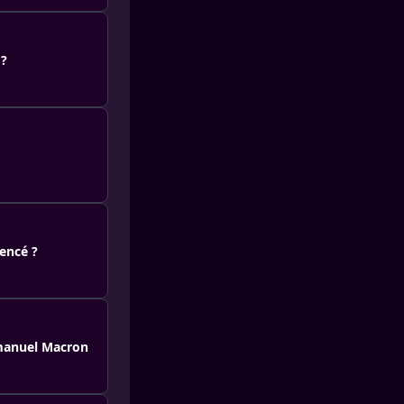
 ?
encé ?
mmanuel Macron