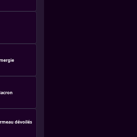
ymergie
Macron
ormeau dévoilés