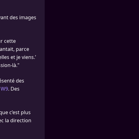
oyant des images
ur cette
antait, parce
les et je viens.’
sion-là."
ésenté des
r W9
. Des
que c’est plus
c la direction