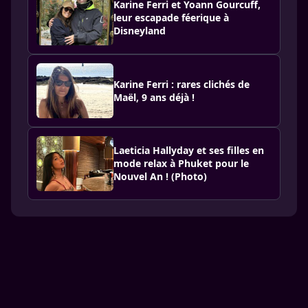
Karine Ferri et Yoann Gourcuff,
leur escapade féerique à
Disneyland
Karine Ferri : rares clichés de
Maël, 9 ans déjà !
Laeticia Hallyday et ses filles en
mode relax à Phuket pour le
Nouvel An ! (Photo)