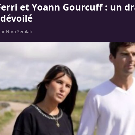
Ferri et Yoann Gourcuff : un 
 dévoilé
par
Nora Semlali