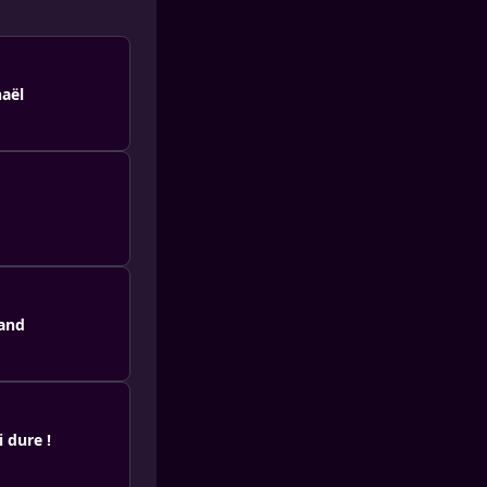
haël
land
 dure !