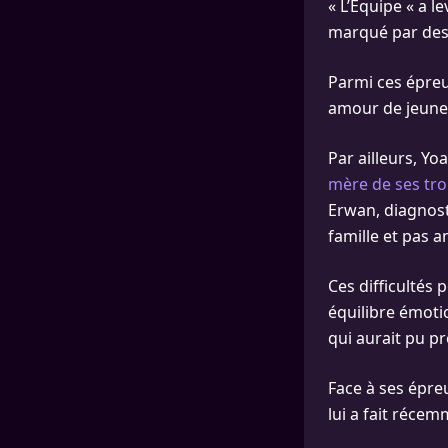
« L’Équipe « a l
marqué par de
Parmi ces épreu
amour de jeunes
Par ailleurs, Yo
mère de ses tro
Erwan, diagnost
famille et pas a
Ces difficultés 
équilibre émotio
qui aurait pu p
Face à ses épre
lui a fait récem