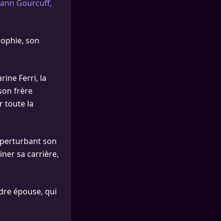
oann Gourcuff,
Sophie, son
ine Ferri, la
son frère
 toute la
, perturbant son
ner sa carrière,
dre épouse, qui