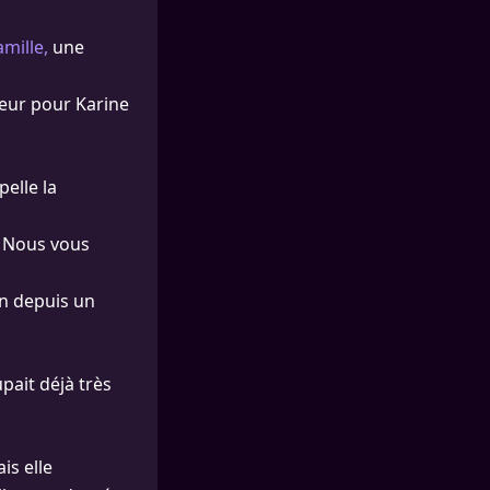
mille,
une
jeur pour Karine
elle la
… Nous vous
en depuis un
pait déjà très
is elle