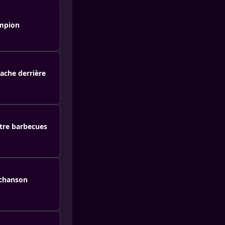
ampion
cache derrière
ntre barbecues
 chanson