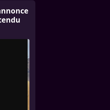
 annonce
ttendu