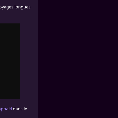
 voyages longues
aphaël
dans le