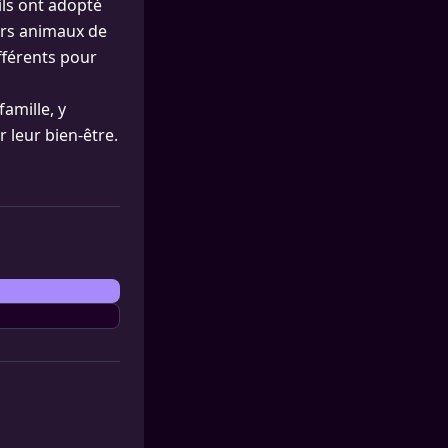
’ils ont adopté
eurs animaux de
fférents pour
amille, y
r leur bien-être.