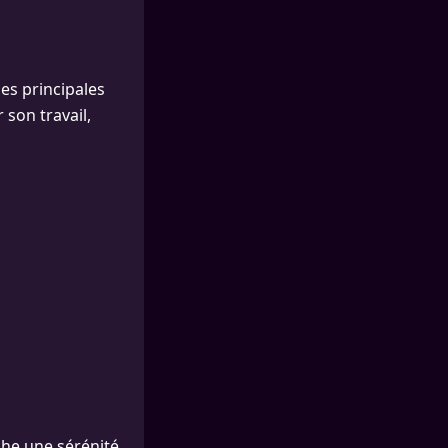
es principales
 son travail,
che une sérénité