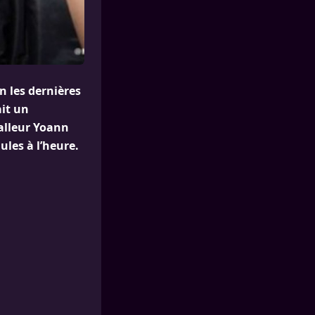
n les dernières
it un
balleur Yoann
les à l’heure.