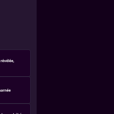
 révélée,
charnée