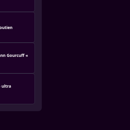
soutien
oann Gourcuff «
 ultra