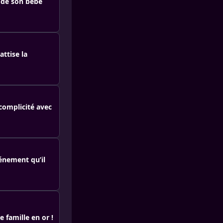
e de son bébé
ttise la
complicité avec
énement qu’il
 famille en or !