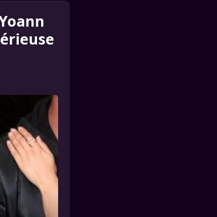
c Yoann
térieuse