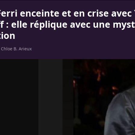
erri enceinte et en crise ave
f : elle réplique avec une mys
tion
r
Chloe B. Arieux