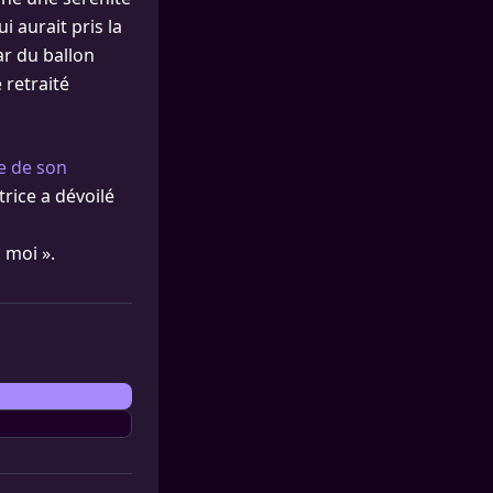
 aurait pris la
ar du ballon
 retraité
e de son
rice a dévoilé
 moi ».