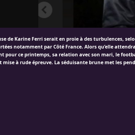
e de Karine Ferri serait en proie à des turbulences, selo
rtées notamment par Côté France. Alors qu’elle attendra
nt pour ce printemps, sa relation avec son mari, le foot
t mise à rude épreuve. La séduisante brune met les pendu