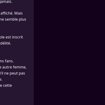
jamais.
 affiché. Mais
 ne semble plus
e est inscrit
délité.
ns fans.
ne autre femme,
’il ne peut pas
e.
e cette