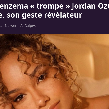
enzema « trompe » Jordan O
e, son geste révélateur
par
Nolwenn A. Dalpiva