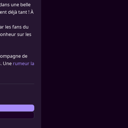
dans une belle
nt déjà tant ! À
ar les fans du
bonheur sur les
a compagne de
s. Une
rumeur la