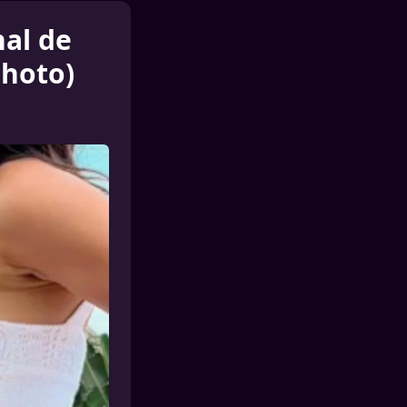
al de
photo)