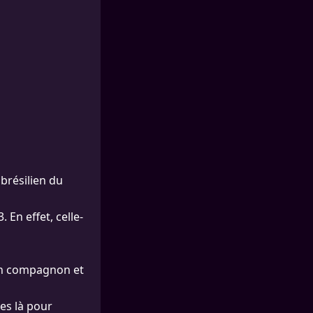
 brésilien du
En effet, celle-
on compagnon et
 es là pour