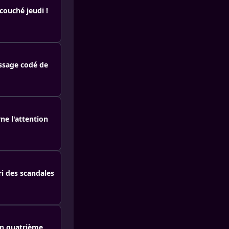
ouché jeudi !
ssage codé de
ne l'attention
ri des scandales
on quatrième