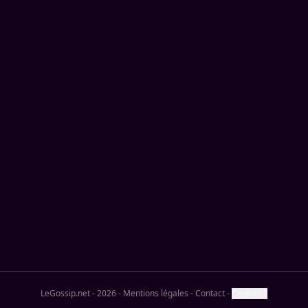
LeGossip.net - 2026
-
Mentions légales
-
Contact
-
Cookies ?