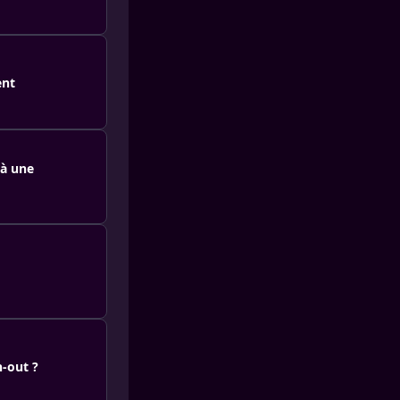
ent
 à une
n-out ?