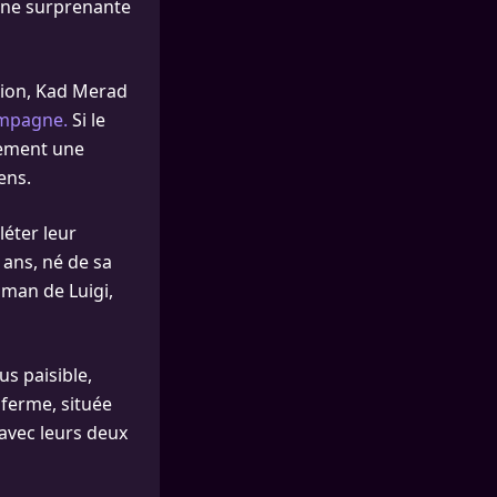
une surprenante
tion, Kad Merad
ampagne.
Si le
lement une
ens.
léter leur
 ans, né de sa
aman de Luigi,
us paisible,
 ferme, située
avec leurs deux