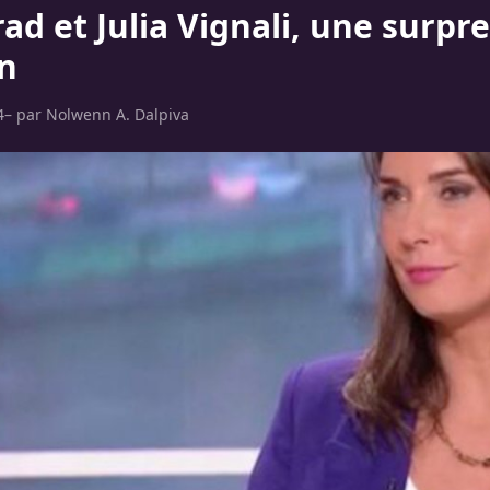
ad et Julia Vignali, une surpr
n
4
– par
Nolwenn A. Dalpiva