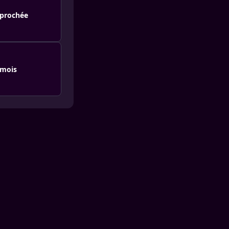
pprochée
 mois