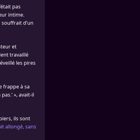
’était pas
eur intime.
 souffrait d’un
teur et
ent travaillé
veillé les pires
Je frappe à sa
pas.’ », avait-il
ers, ils sont
it allongé, sans