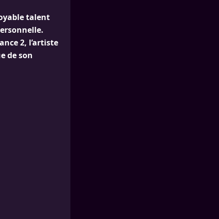
royable talent
personnelle.
ce 2, l’artiste
ue de son