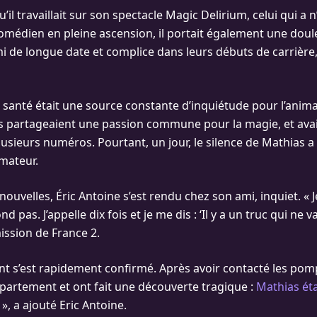
’il travaillait sur son spectacle Magic Delirium, celui qui a n
médien en pleine ascension, il portait également une doul
i de longue date et complice dans leurs débuts de carrière,
santé était une source constante d’inquiétude pour l’anima
 Ils partageaient une passion commune pour la magie, et avai
sieurs numéros. Pourtant, un jour, le silence de Mathias a é
imateur.
nouvelles, Éric Antoine s’est rendu chez son ami, inquiet. « 
d pas. J’appelle dix fois et je me dis : ‘Il y a un truc qui ne va 
ission de France 2.
t s’est rapidement confirmé. Après avoir contacté les pompi
ppartement et ont fait une découverte tragique :
Mathias éta
 », a ajouté Eric Antoine.