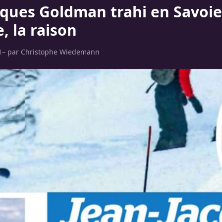
cques Goldman trahi en Savoie
, la raison
1
– par
Christophe Wiedemann