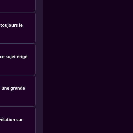
toujours le
e sujet érigé
d une grande
élation sur