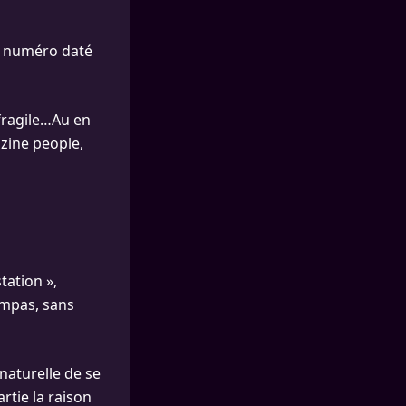
on numéro daté
 fragile…Au en
zine people,
tation »,
ympas, sans
 naturelle de se
rtie la raison