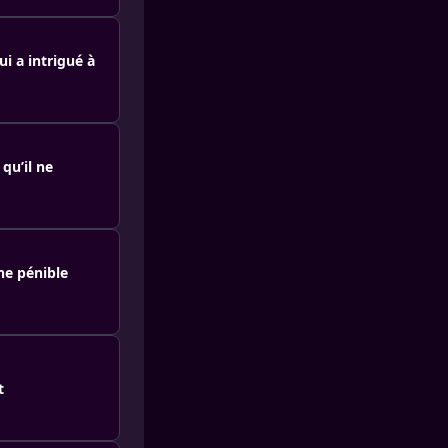
i a intrigué à
qu’il ne
ne pénible
t