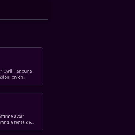
ar Cyril Hanouna
asion, on en
affirmé avoir
 rond a tenté de