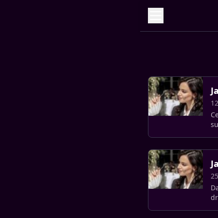
J
12
Ce
su
ap
J
25
Da
dr
sé