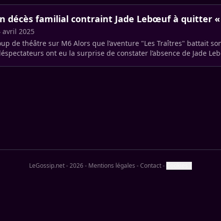
n décès familial contraint Jade Lebœuf à quitter « 
 avril 2025
up de théâtre sur M6 Alors que l’aventure "Les Traîtres" battait son
léspectateurs ont eu la surprise de constater l’absence de Jade Leb
jeuner. (…)
LeGossip.net - 2026
-
Mentions légales
-
Contact
-
Cookies ?