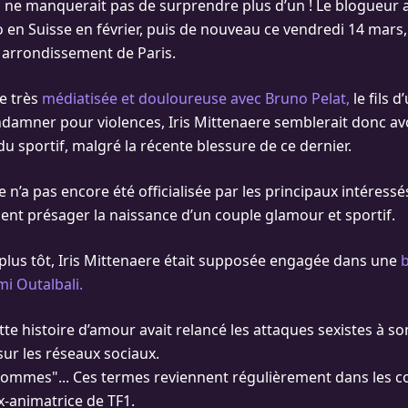
ne manquerait pas de surprendre plus d’un ! Le blogueur a
o en Suisse en février, puis de nouveau ce vendredi 14 mars
 arrondissement de Paris.
e très
médiatisée et douloureuse avec Bruno Pelat,
le fils d
ondamner pour violences, Iris Mittenaere semblerait donc av
u sportif, malgré la récente blessure de ce dernier.
 n’a pas encore été officialisée par les principaux intéressé
sent présager la naissance d’un couple glamour et sportif.
lus tôt, Iris Mittenaere était supposée engagée dans une
b
mi Outalbali.
te histoire d’amour avait relancé les attaques sexistes à so
 sur les réseaux sociaux.
hommes"... Ces termes reviennent régulièrement dans les 
ex-animatrice de TF1.