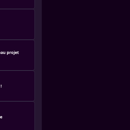
eau projet
!
se