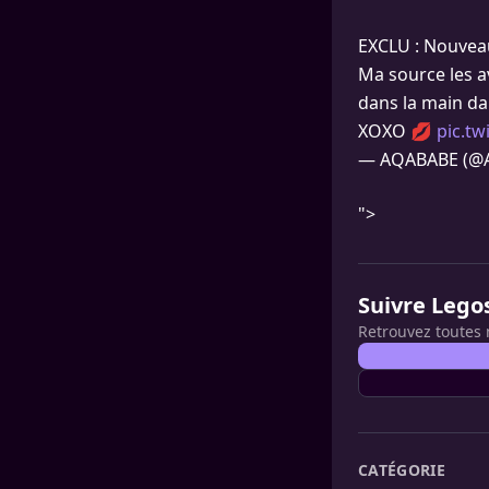
EXCLU : Nouveau
Ma source les av
dans la main da
XOXO 💋
pic.t
— AQABABE (@
">
Suivre Lego
Retrouvez toutes 
CATÉGORIE