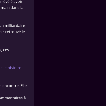
 révélé avoir
, main dans la
’un milliardaire
oir retrouvé le
s, ces
elle histoire
n encontre. Elle
commentaires à