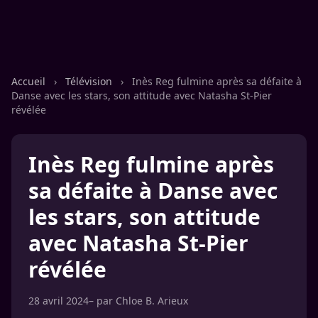
Accueil
›
Télévision
›
Inès Reg fulmine après sa défaite à
Danse avec les stars, son attitude avec Natasha St-Pier
révélée
Inès Reg fulmine après
sa défaite à Danse avec
les stars, son attitude
avec Natasha St-Pier
révélée
28 avril 2024
– par
Chloe B. Arieux