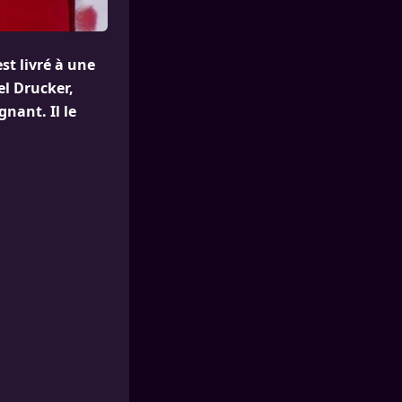
st livré à une
l Drucker,
nant. Il le