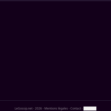
LeGossip.net - 2026
-
Mentions légales
-
Contact
-
Cookies ?