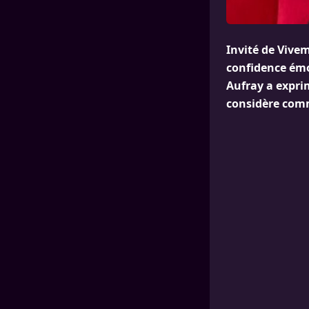
Invité de Vivem
confidence émo
Aufray a exprim
considère comm