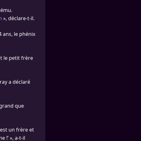
s ému.
n
», déclare-t-il.
4 ans, le phénix
 le petit frère
ray a déclaré
 grand que
est un frère et
!’ », a-t-il