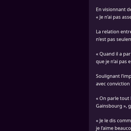
En visionnant d
« Je n’ai pas ass
La relation entr
n’est pas seulem
« Quand il a parl
que je n’ai pas e
Soulignant l’im
avec conviction
« On parle tout
Gainsbourg », gl
« Je le dis com
je l’aime beaucou