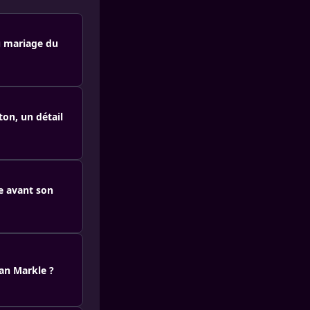
u mariage du
on, un détail
te avant son
han Markle ?