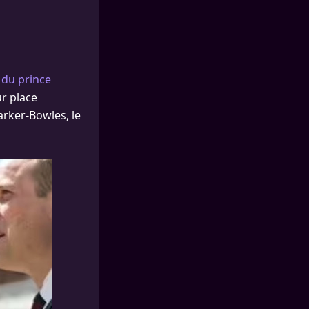
 du prince
ur place
arker-Bowles, le