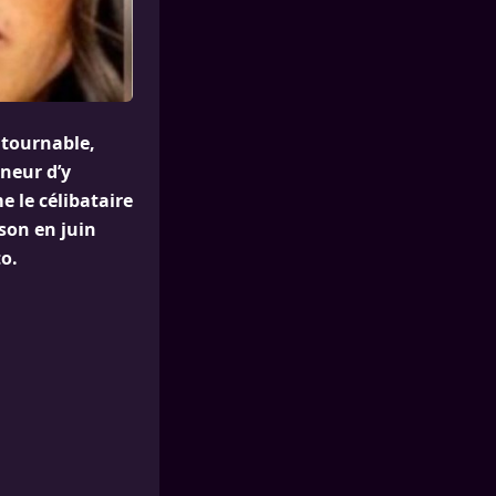
ntournable,
neur d’y
 le célibataire
nson en juin
to.