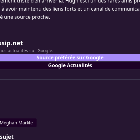
lement triste d’en arriver là. Hugh est l’un des rares amis p
y à avoir maintenu des liens forts et un canal de communica
ré une source proche.
ssip.net
nos actualités sur Google.
Source préférée sur Google
Google Actualités
Meghan Markle
sujet