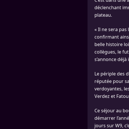
C’est dans une 
déclenchant imm
plateau.
« Il ne sera pas
confirmant ainsi
belle histoire l
collègues, le fu
s’annonce déjà 
Le périple des
réputée pour sa 
verdoyantes, les
Verdez et Fatou
Ce séjour au bo
démarrer l’anné
jours sur W9, c’