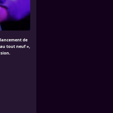
e lancement de
eau tout neuf »,
usion.