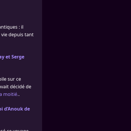
tiques : il
 vie depuis tant
ay et Serge
ile sur ce
vait décidé de
 moitié.
.
voi d’Anouk de