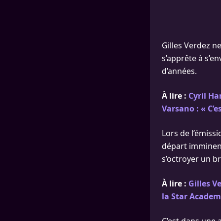
Gilles Verdez n
s’apprête à s’en
d’années.
À lire :
Cyril Ha
Varsano : « C’
Lors de l’émiss
départ imminent
s’octroyer un b
À lire :
Gilles V
la Star Acade