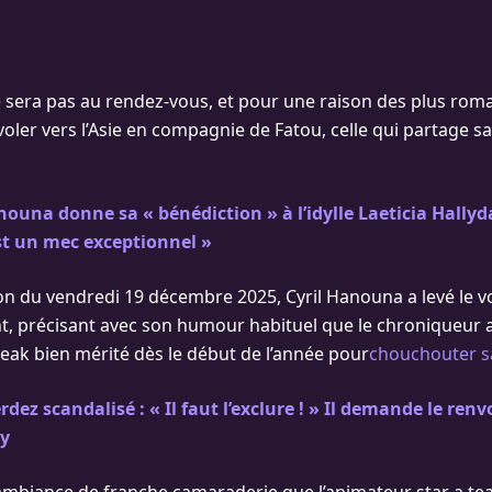
e sera pas au rendez-vous, et pour une raison des plus roman
voler vers l’Asie en compagnie de Fatou, celle qui partage sa
nouna donne sa « bénédiction » à l’idylle Laeticia Hallyd
est un mec exceptionnel »
ion du vendredi 19 décembre 2025, Cyril Hanouna a levé le vo
, précisant avec son humour habituel que le chroniqueur a
reak bien mérité dès le début de l’année pour
chouchouter sa
erdez scandalisé : « Il faut l’exclure ! » Il demande le ren
my