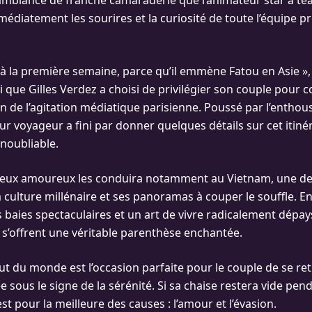
ambiance de franche camaraderie que l’animateur star a te
édiatement les sourires et la curiosité de toute l’équipe pr
 là la première semaine, parce qu’il emmène Fatou en Asie », a
 que Gilles Verdez a choisi de privilégier son couple pour c
oin de l’agitation médiatique parisienne. Poussé par l’entho
tur voyageur a fini par donner quelques détails sur cet itiné
inoubliable.
 deux amoureux les conduira notamment au Vietnam, une de
culture millénaire et ses panoramas à couper le souffle. Ent
 baies spectaculaires et un art de vivre radicalement dépays
 s’offrent une véritable parenthèse enchantée.
ut du monde est l’occasion parfaite pour le couple de se re
e sous le signe de la sérénité. Si sa chaise restera vide pe
est pour la meilleure des causes : l’amour et l’évasion.