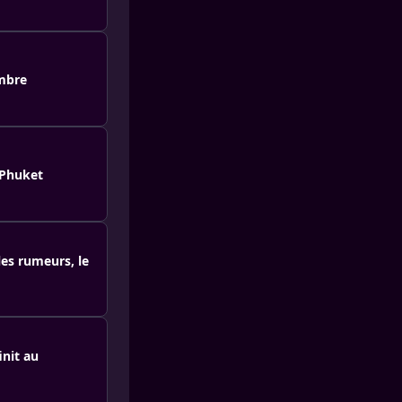
Ambre
 Phuket
les rumeurs, le
init au