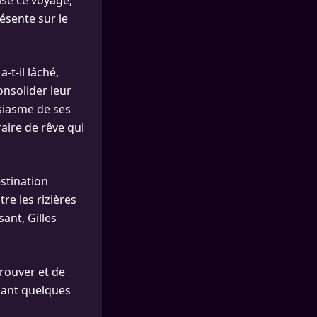
asé ce voyage,
ésente sur le
-t-il lâché,
onsolider leur
usiasme de ses
raire de rêve qui
stination
re les rizières
ant, Gilles
trouver et de
ndant quelques