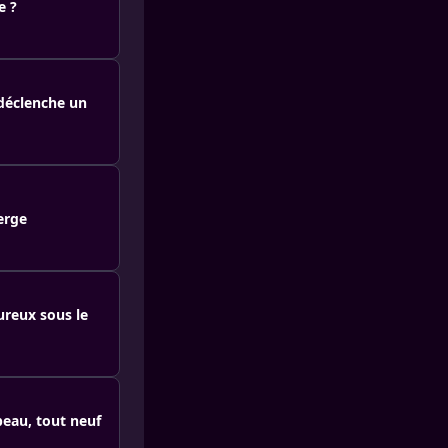
e ?
 déclenche un
erge
ureux sous le
beau, tout neuf