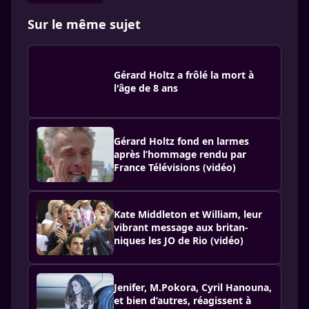
Sur le même sujet
Gérard Holtz a frôlé la mort à
l'âge de 8 ans
Gérard Holtz fond en larmes
après l’hommage rendu par
France Télévisions (vidéo)
Kate Midd­le­ton et William, leur
vibrant message aux britan­
niques les JO de Rio (vidéo)
Jenifer, M.Pokora, Cyril Hanouna,
et bien d’autres, réagissent à