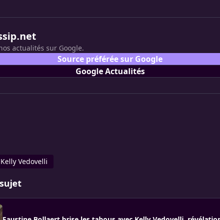
ssip.net
nos actualités sur Google.
Source préférée sur Google
Google Actualités
Kelly Vedovelli
sujet
Faustine Bollaert brise les tabous avec Kelly Vedovelli, révélatio