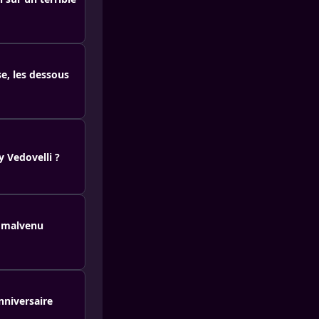
e, les dessous
y Vedovelli ?
e malvenu
nniversaire