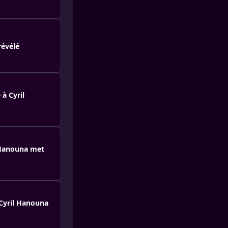
révélé
 à Cyril
l Hanouna met
 Cyril Hanouna