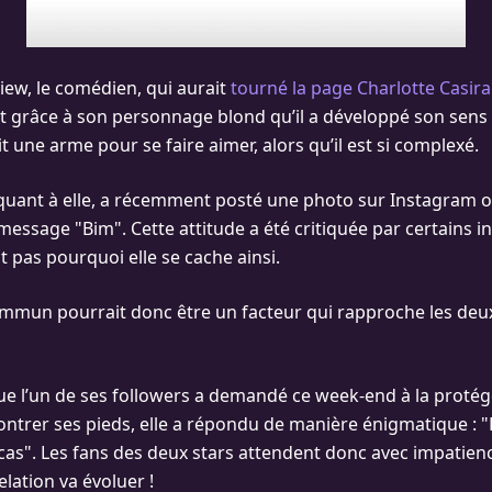
iew, le comédien, qui aurait
tourné la page Charlotte Casira
st grâce à son personnage blond qu’il a développé son sens 
it une arme pour se faire aimer, alors qu’il est si complexé.
, quant à elle, a récemment posté une photo sur Instagram o
message "Bim". Cette attitude a été critiquée par certains i
pas pourquoi elle se cache ainsi.
mun pourrait donc être un facteur qui rapproche les deux
que l’un de ses followers a demandé ce week-end à la protég
trer ses pieds, elle a répondu de manière énigmatique : "E
 cas". Les fans des deux stars attendent donc avec impatienc
lation va évoluer !