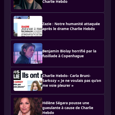
Charlie Hebdo
Zazie : Notre humanité attaquée
après le drame Charlie Hebdo
Benjamin Biolay horrifié par la
fusillade à Copenhague
Charlie Hebdo- Carla Bruni-
Sarkozy « Je ne voulais pas qu’on
me voie pleurer »
Hélène Ségara pousse une
gueulante à cause de Charlie
Hebdo