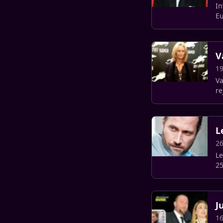
In
Eu
V
19
Va
re
L
26
Le
25
J
16