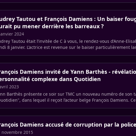
nouer (…)
udrey Tautou et François Damiens : Un baiser fou
urait pu mener derrière les barreaux ?
janvier 2024
drey Tautou était l’invitée de C à vous, le rendez-vous d’Anne-Elisab
ndi 8 janvier. L’actrice est revenue sur le baiser particulièrement 
’elle (…)
rançois Damiens invité de Yann Barthès - révélatio
ersonnalité complexe dans Quotidien
avril 2023
nn Barthès présente ce soir sur TMC un nouveau numéro de son t
uotidien", dans lequel il reçoit l’acteur belge François Damiens. Ce
compagné de Laura (…)
rançois Damiens accusé de corruption par la polic
7 novembre 2015