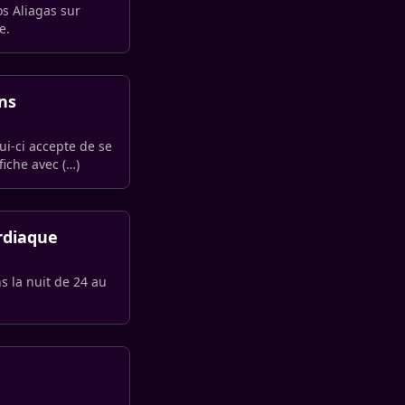
os Aliagas sur
e.
ns
ui-ci accepte de se
fiche avec (…)
rdiaque
s la nuit de 24 au