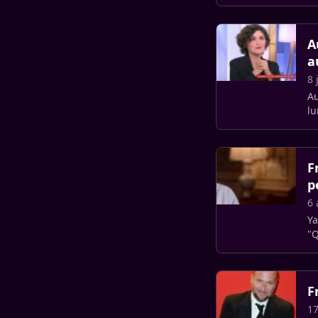
re
A
a
8 
Au
lu
qu
F
p
6 
Ya
"Q
ac
F
1