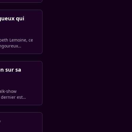
gueux qui
eth Lemoine, ce
langoureux
n sur sa
alk-show
 dernier est
e