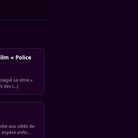
ilm « Police
plagié sa série «
et des (…)
édie aux côtés de
t espère enfin