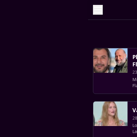
P
F
23
Mi
Fl
V
2
Lo
La