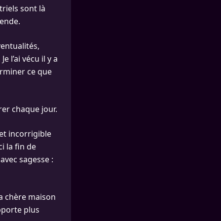
riels sont là
hende.
entualités,
 l’ai vécu il y a
terminer ce que
rer chaque jour.
et incorrigible
i la fin de
 avec sagesse :
 sa chère maison
pporte plus