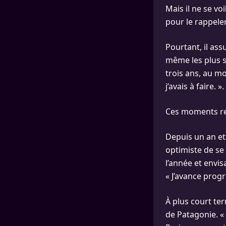
Mais il ne se vo
pour le rappeler
Pourtant, il as
même les plus so
trois ans, au mo
j’avais à faire. ».
Ces moments red
Depuis un an et 
optimiste de se t
l’année et envi
« J’avance progr
À plus court ter
de Patagonie. « 