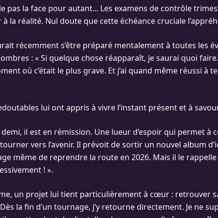
ile pas la face pour autant... Les examens de contrôle trimest
 à la réalité. Nul doute que cette échéance cruciale l’appré
surait récemment s’être préparé mentalement à toutes les év
mbres : « Si quelque chose réapparaît, je saurai quoi faire. Je
ment où c’était le plus grave. Et j’ai quand même réussi à 
outables lui ont appris à vivre l’instant présent et à savou
demi, il est en rémission. Une lueur d’espoir qui permet à c
ourner vers l’avenir. Il prévoit de sortir un nouvel album d’ic
sage même de reprendre la route en 2026. Mais il le rappelle
essivement ! ».
me, un projet lui tient particulièrement à cœur : retrouver
Dès la fin d’un tournage, j’y retourne directement. Je ne su