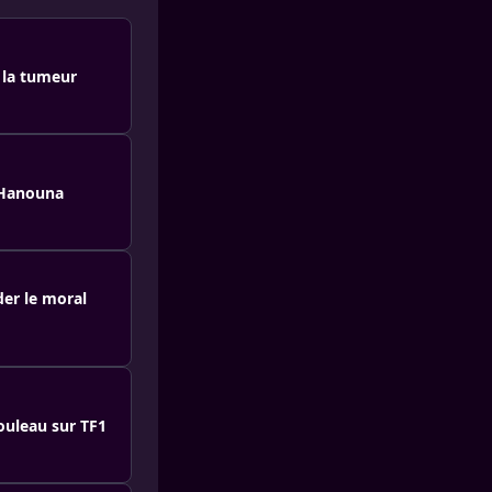
 la tumeur
l Hanouna
er le moral
ouleau sur TF1