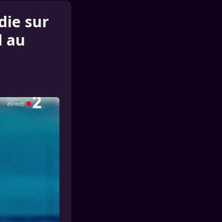
die sur
d au