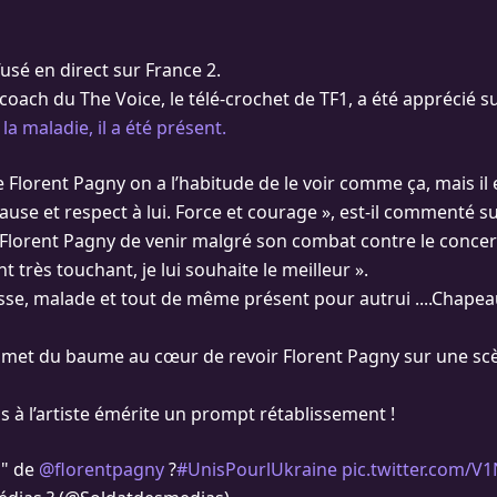
usé en direct sur France 2.
oach du The Voice, le télé-crochet de TF1, a été apprécié s
la maladie, il a été présent.
e Florent Pagny on a l’habitude de le voir comme ça, mais il e
use et respect à lui. Force et courage », est-il commenté su
Florent Pagny de venir malgré son combat contre le concer
t très touchant, je lui souhaite le meilleur ».
sse, malade et tout de même présent pour autrui ....Chape
a met du baume au cœur de revoir Florent Pagny sur une sc
 à l’artiste émérite un prompt rétablissement !
n" de
@florentpagny
?
#UnisPourlUkraine
pic.twitter.com/V