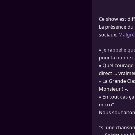
Ce show est diff
La présence du c
sociaux.
Malgré 
« Je rappelle qu
pour la bonne ca
« Quel courage 
direct … vraimen
« La Grande Cla
Monsieur ! ».
« En tout cas ç
micro".
Nous souhaitons
"si une chanso