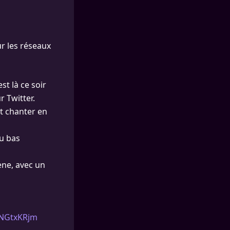
ur les réseaux
st là ce soir
r Twitter.
t chanter en
au bas
ène, avec un
1NGtxKRjm