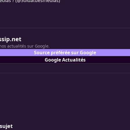
édias ? (@Soldatdesmedias)
ssip.net
nos actualités sur Google.
Source préférée sur Google
Google Actualités
sujet