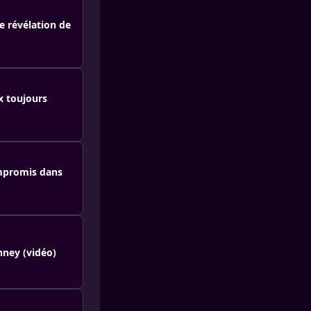
e révélation de
x toujours
ompromis dans
nney (vidéo)