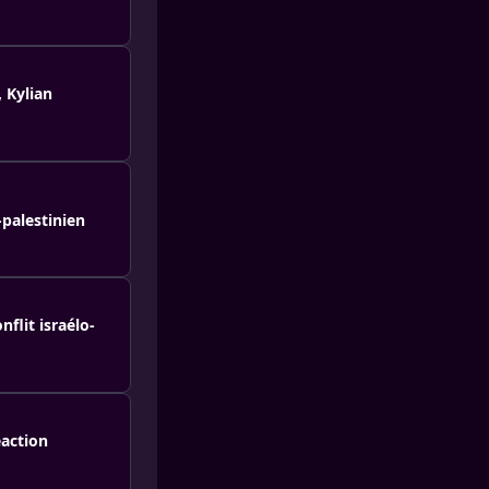
 Kylian
-palestinien
lit israélo-
éaction