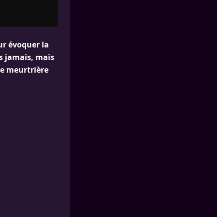
ur évoquer la
rs jamais, mais
ue meurtrière