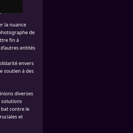
er la nuance
a photographe de
tre fin à
d’autres entités
olidarité envers
le soutien à des
inions diverses
 solutions
 bat contre le
ruciales et