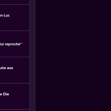
an-Luc
lui reproche"
uite aux
e Élie