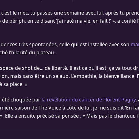
 c’est le mec, tu passes une semaine avec lui, après tu pren
 de périph, en te disant ’J’ai raté ma vie, en fait !’ », a confié 
idences très spontanées, celle qui est installée avec son
mar
hé l’hilarité du plateau.
spèce de shot de... de liberté. Il est ce qu’il est, ça va tout dro
on, mais sans être un salaud. L’empathie, la bienveillance, 
à sa place. »
a été choquée par
la révélation du cancer de Florent Pagny
,
mière saison de The Voice à côté de lui, je me suis dit ’En fai
». Elle a ensuite précisé sa pensée : « Mais pas le chanteur, l