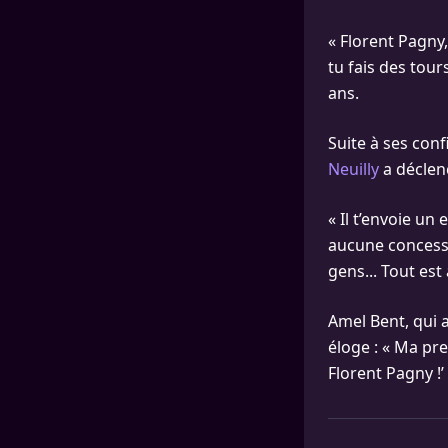
« Florent Pagny,
tu fais des tours
ans.
Suite à ses conf
Neuilly
a déclenc
« Il t’envoie un e
aucune concessi
gens... Tout est 
Amel Bent, qui 
éloge : « Ma pre
Florent Pagny !’ 