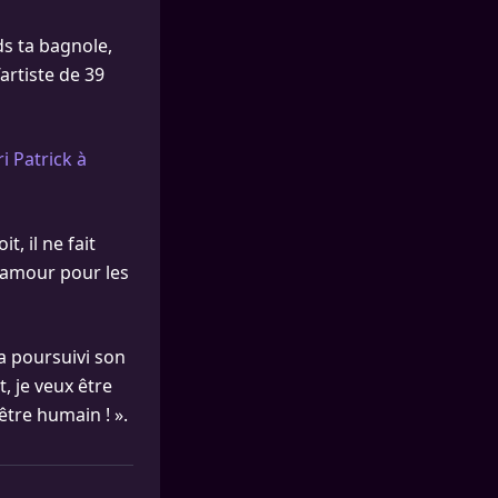
ds ta bagnole,
l’artiste de 39
i Patrick à
it, il ne fait
l’amour pour les
 a poursuivi son
t, je veux être
’être humain ! ».