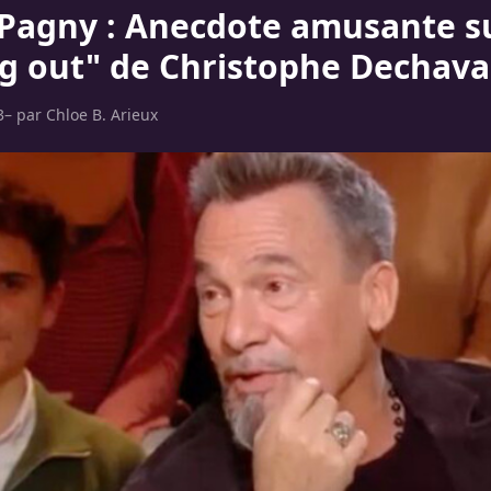
 Pagny : Anecdote amusante su
g out" de Christophe Dechav
3
– par
Chloe B. Arieux