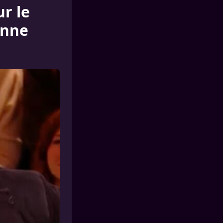
r le
anne