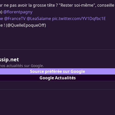
r ne pas avoir la grosse tête ? "Rester soi-même", conseille (
n)
@florentpagny
ue
@FranceTV
@LeaSalame
pic.twitter.com/YV1Dqfbc1E
e ! (@QuelleEpoqueOff)
ssip.net
nos actualités sur Google.
Source préférée sur Google
Google Actualités