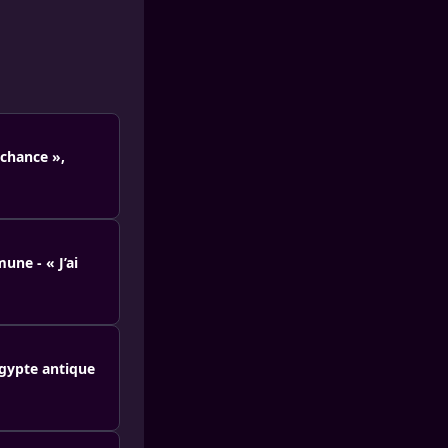
 chance »,
une - « J’ai
Égypte antique