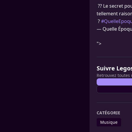
?? Le secret pou
tellement raiso
?
#QuelleEpoq
— Quelle Époqu
">
Suivre Lego
Retrouvez toutes 
CATÉGORIE
Musique