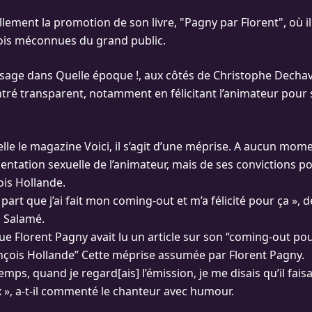
llement la promotion de son livre, "Pagny par Florent", où i
ois méconnues du grand public.
sage dans Quelle époque !, aux côtés de Christophe Dechav
tré transparent, notamment en félicitant l’animateur pour
e le magazine Voici, il s’agit d’une méprise. A aucun moment
ientation sexuelle de l’animateur, mais de ses convictions po
ois Hollande.
 part que j’ai fait mon coming-out et m’a félicité pour ça », d
 Salamé.
que Florent Pagny avait lu un article sur son “coming-out po
nçois Hollande” Cette méprise assumée par Florent Pagny.
emps, quand je regard[ais] l’émission, je me disais qu’il faisa
 », a-t-il commenté le chanteur avec humour.