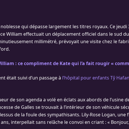
 noblesse qui dépasse largement les titres royaux. Ce jeudi 3
ce William effectuait un déplacement officiel dans le sud du
minutieusement millimétré, prévoyait une visite chez le fabri
ord.
illiam : ce compliment de Kate qui l’a fait rougir « comm
nt était suivi d’un passage à
l’hôpital pour enfants Tŷ Hafa
ueur de son agenda a volé en éclats aux abords de l’usine de 
ncesse de Galles se trouvait à l’intérieur de son véhicule séc
dessus de la foule des sympathisants. Lily-Rose Logan, une fi
ans, interpellait sans relâche le convoi en criant : « Bonjour,