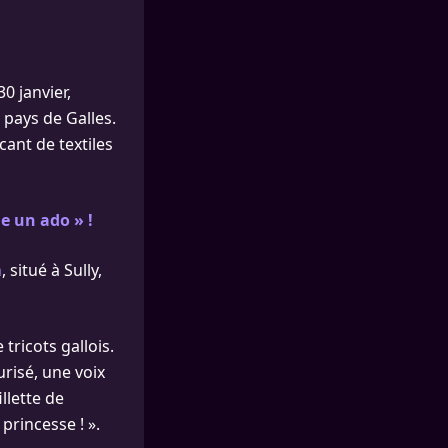
0 janvier,
 pays de Galles.
cant de textiles
e un ado » !
n
, situé à Sully,
tricots gallois.
urisé, une voix
llette de
 princesse ! ».