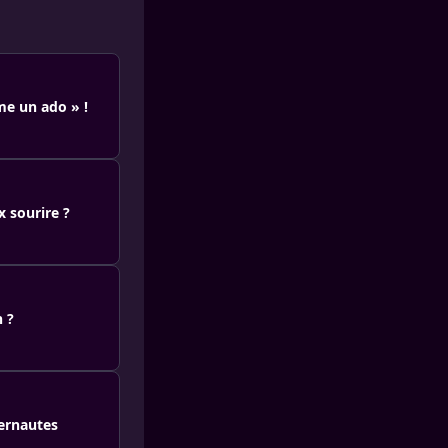
me un ado » !
x sourire ?
n ?
ternautes