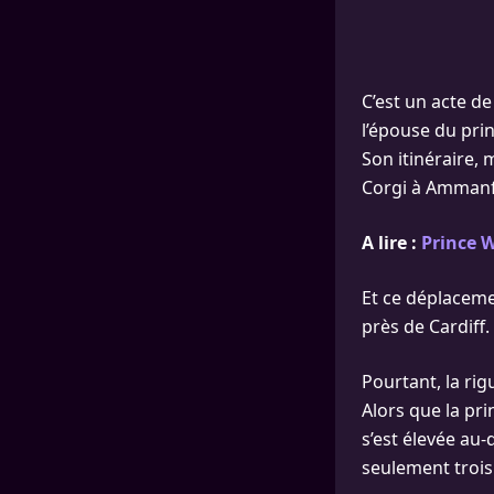
C’est un acte de
l’épouse du prin
Son itinéraire, 
Corgi à Ammanf
A lire :
Prince W
Et ce déplaceme
près de Cardiff.
Pourtant, la rig
Alors que la pri
s’est élevée au-
seulement trois 