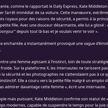
tente, comme le rapportait le Daily Express, Kate Middleton 
er l’arrêt immédiat de sa voiture. Cette manœuvre, extrêm
 royaux pour des raisons de sécurité, a permis à la princes
etite fille. Avec une douceur désarmante, elle lui a glissé : « 
onjour” depuis tout là-bas et je voulais venir te voir ».
se enchantée a instantanément provoqué une vague d’émoti
.
ntre une femme agissant à l’instinct, loin de toute stratégi
roide. Sur la plateforme X, les internautes ne tarissent pas
 la sécurité et les photographes ne s’attendaient pas à ce qu’
 instinctif. Elle a couru vers la petite fille malgré un emploi
pas admirer davantage cette femme », écrit une internaute.
mple mais puissant, Kate Middleton confirme son statut de 
ps modernes, capable de suspendre le temps pour la joie d