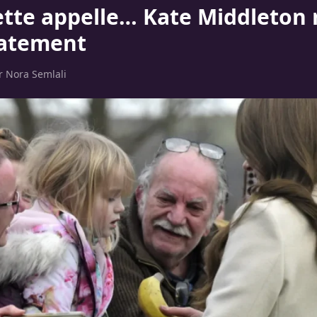
lette appelle… Kate Middleton 
atement
ar
Nora Semlali