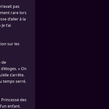
n’avait pas
ement rare lors
se d’aller à la
Je t’ai
on sur les
e de
 d’éloges. « On
elle s’arrête.
 du temps serré.
« Princesse des
’un enfant.