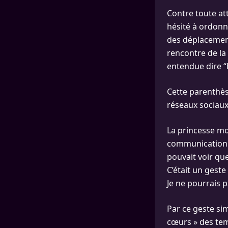
Contre toute at
hésité à ordonn
des déplacements
rencontre de la p
entendue dire “b
Cette parenthè
réseaux sociaux
La princesse mo
communication f
pouvait voir que
C’était un geste
Je ne pourrais 
Par ce geste si
cœurs » des tem