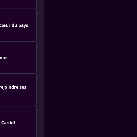
 cœur du pays !
mour
rejoindre ses
 Cardiff