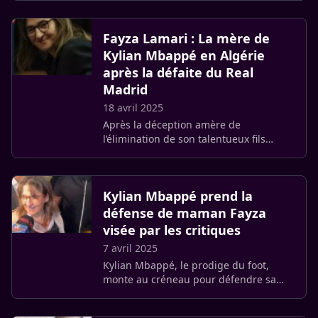
Tout beau, tout neuf diffusée sur W9,
l’animateur est revenu sur (…)
Fayza Lamari : La mère de
Kylian Mbappé en Algérie
après la défaite du Real
Madrid
18 avril 2025
Après la déception amère de
l’élimination de son talentueux fils
Kylian Mbappé et du Real Madrid face à
Arsenal, maman Fayza Lamari aurait
décidé de s’offrir une escapade loin (…)
Kylian Mbappé prend la
défense de maman Fayza
visée par les critiques
7 avril 2025
Kylian Mbappé, le prodige du foot,
monte au créneau pour défendre sa
maman, Fayza Lamari ! Lors d’une
interview exclusive accordée à La Sexta,