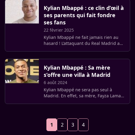
le jeune homme a exprimé son (…)
Kylian Mbappé : ce clin d’œil à
ses parents qui fait fondre
ses fans
22 février 2025
Kylian Mbappé ne fait jamais rien au
hasard ! L’attaquant du Real Madrid a
prouvé une fois de plus que la famille
était au cœur de sa réussite. Un détail a
particulièrement (…)
Kylian Mbappé : Sa mère
s’offre une villa à Madrid
6 août 2024
Kylian Mbappé ne sera pas seul à
Madrid. En effet, sa mère, Fayza Lamari,
a décidé de s’installer à quelques
mètres de la villa de son fils, comme le
révèle le magazine Voici.
1
2
3
4