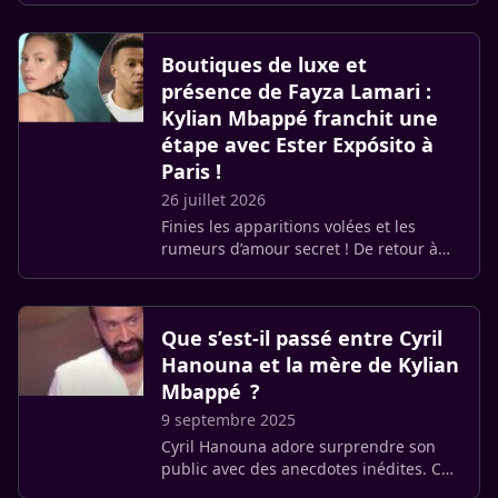
espagnole Ester Expósito, 26 ans. Ce
lundi 27 juillet, le (…)
Boutiques de luxe et
présence de Fayza Lamari :
Kylian Mbappé franchit une
étape avec Ester Expósito à
Paris !
26 juillet 2026
Finies les apparitions volées et les
rumeurs d’amour secret ! De retour à
Paris, Kylian Mbappé et la star de la
série Élite Ester Expósito s’affichent au
grand jour. Et (…)
Que s’est-il passé entre Cyril
Hanouna et la mère de Kylian
Mbappé ?
9 septembre 2025
Cyril Hanouna adore surprendre son
public avec des anecdotes inédites. Ce
8 septembre 2025, dans son émission