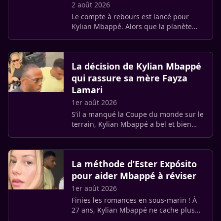
2 août 2026
Le compte à rebours est lancé pour
Kylian Mbappé. Alors que la planète
football a les yeux rivés sur son retour
imminent sur les terrains espagnols, le
capitaine des Bleus a (…)
La décision de Kylian Mbappé
qui rassure sa mère Fayza
Lamari
1er août 2026
S’il a manqué la Coupe du monde sur le
terrain, Kylian Mbappé a bel et bien
remporté la plus belle des victoires
sentimentales. À 27 ans, le capitaine
des Bleus ne cache plus (…)
La méthode d’Ester Expósito
pour aider Mbappé à réviser
1er août 2026
Finies les romances en sous-marin ! À
27 ans, Kylian Mbappé ne cache plus
son bonheur au bras de la comédienne