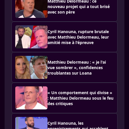
Matthieu Delormeau : ce
nouveau projet qui a tout brisé
avec son père
Cyril Hanouna, rupture brutale
avec Matthieu Delormeau, leur
amitié mise à l'épreuve
Matthieu Delormeau : « je l'ai
vue sombrer », confidences
troublantes sur Loana
« Un comportement qui divise »
: Matthieu Delormeau sous le feu
des critiques
Cyril Hanouna, les
enregistrements qui accablent