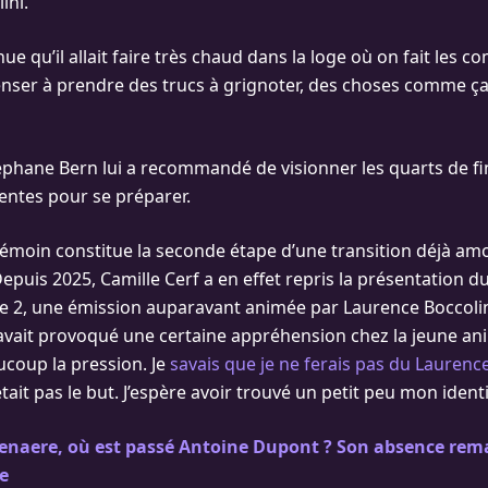
ini.
nue qu’il allait faire très chaud dans la loge où on fait les 
enser à prendre des trucs à grignoter, des choses comme ça »
éphane Bern lui a recommandé de visionner les quarts de fin
entes pour se préparer.
émoin constitue la seconde étape d’une transition déjà amo
puis 2025, Camille Cerf a en effet repris la présentation d
e 2, une émission auparavant animée par Laurence Boccoli
avait provoqué une certaine appréhension chez la jeune anim
ucoup la pression. Je
savais que je ne ferais pas du Laurenc
tait pas le but. J’espère avoir trouvé un petit peu mon identi
ttenaere, où est passé Antoine Dupont ? Son absence re
e