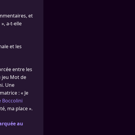
commentaires, et
, a-t-elle
ale et les
rcée entre les
u jeu Mot de
ni. Une
atrice : « Je
e Boccolini
té, ma place ».
marquée au