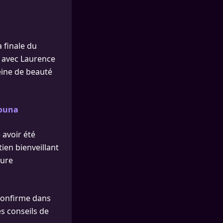
 finale du
n avec Laurence
eine de beauté
nouna
 avoir été
tien bienveillant
ture
 confirme dans
es conseils de