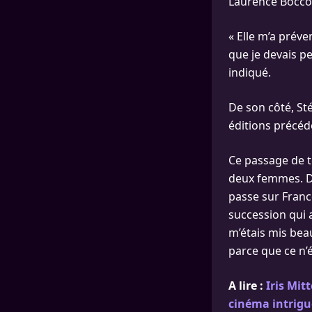
Laurence Boccol
« Elle m’a préve
que je devais p
indiqué.
De son côté, St
éditions précéd
Ce passage de t
deux femmes. De
passe sur Franc
succession qui 
m’étais mis bea
parce que ce n’é
A lire :
Iris Mi
cinéma intrigu