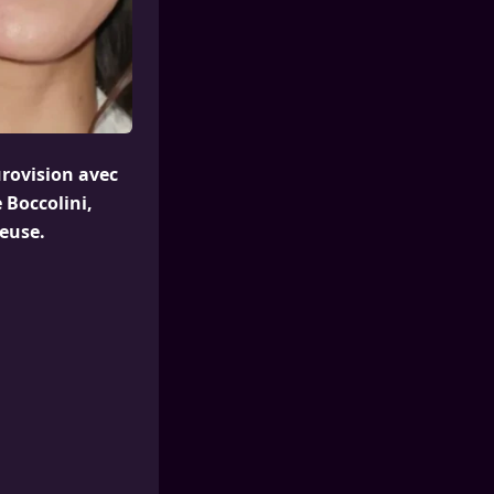
urovision avec
 Boccolini,
seuse.