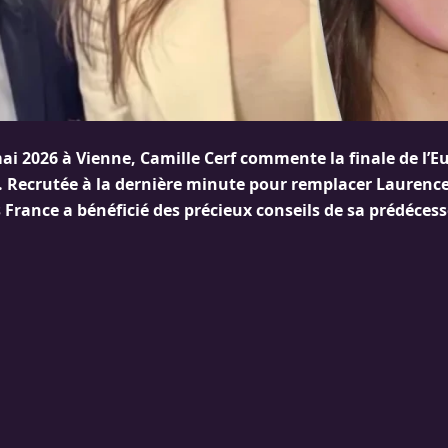
ai 2026 à Vienne, Camille Cerf commente la finale de l’E
 Recrutée à la dernière minute pour remplacer Laurence
 France a bénéficié des précieux conseils de sa prédéces