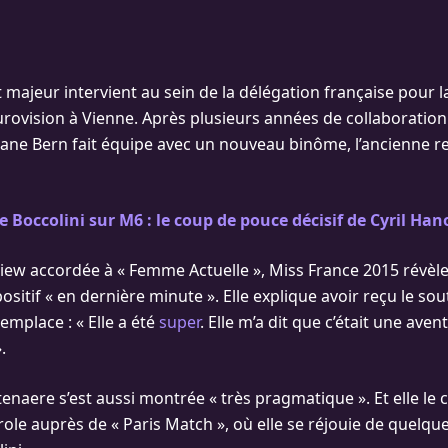
ajeur intervient au sein de la délégation française pour la
urovision à Vienne. Après plusieurs années de collaboratio
hane Bern fait équipe avec un nouveau binôme, l’ancienne r
 Boccolini sur M6 : le coup de pouce décisif de Cyril Ha
iew accordée à « Femme Actuelle », Miss France 2015 révèle
ositif « en dernière minute ». Elle explique avoir reçu le sou
remplace : « Elle a été
super
. Elle m’a dit que c’était une aven
.
ttenaere s’est aussi montrée « très pragmatique ». Et elle le
ole auprès de « Paris Match », où elle se réjouie de quelqu