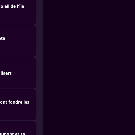
leil de l'île
ète
llaert
ont fondre les
Dupont et sa