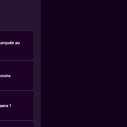
marquée au
anouna
aere ?