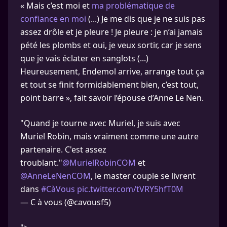
« Mais c’est moi et
ma problématique de
confiance en moi
(...) Je me dis que je ne suis pas
assez drôle et je pleure ! Je pleure : je n’ai jamais
pété les plombs et oui, je veux sortir, car je sens
que je vais éclater en sanglots (...)
Heureusement, Endemol arrive, arrange tout ça
et tout se finit formidablement bien, c’est tout,
point barre », fait savoir l’épouse d’Anne Le Nen.
"Quand je tourne avec Muriel, je suis avec
Muriel Robin, mais vraiment comme une autre
partenaire. C'est assez
troublant."
@MurielRobinCOM
et
@AnneLeNenCOM
, le master couple se livrent
dans
#CàVous
pic.twitter.com/tVRY5hfT0M
— C à vous (@cavousf5)