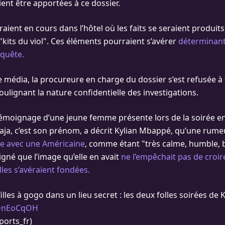
ent être apportées à ce dossier.
raient en cours dans l’hôtel où les faits se seraient produi
"kits du viol". Ces éléments pourraient s’avérer
déterminan
nquête.
e média, la procureure en charge du dossier s’est refusée à
ulignant la nature confidentielle des investigations.
e témoignage d’une jeune femme présente lors de la soirée e
aja, c’est son prénom, a décrit Kylian Mbappé, qu’une rume
e avec une Américaine
, comme étant "très calme, humble, bi
igné que l’image qu’elle en avait
ne l’empêchait pas de croir
lles s’avéraient fondées.
lles à gogo dans un lieu secret : les deux folles soirées de
VOnEoCqOH
ports_fr)