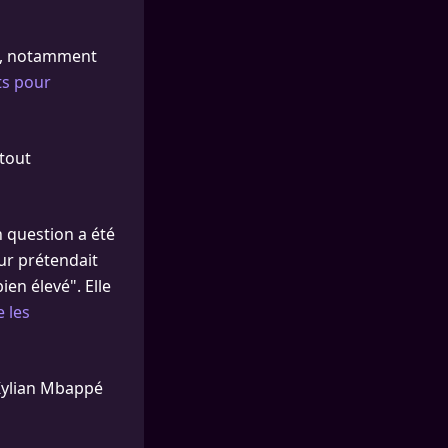
ts, notamment
ts pour
 tout
n question a été
ur prétendait
en élevé". Elle
e les
 Kylian Mbappé