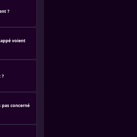
ent ?
bappé voient
 ?
is pas concerné