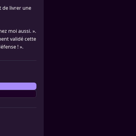
 de livrer une
hez moi aussi. ».
ment validé cette
éfense ! ».