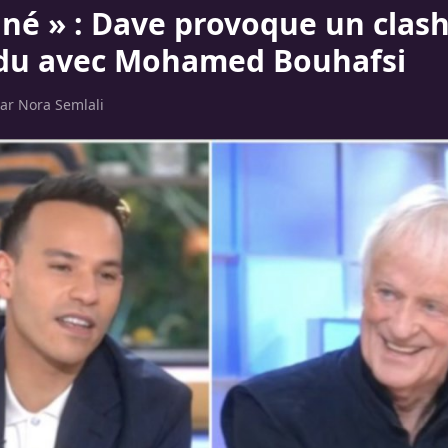
iné » : Dave provoque un clas
du avec Mohamed Bouhafsi
par
Nora Semlali