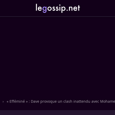
n
›
« Efféminé » : Dave provoque un clash inattendu avec Moham