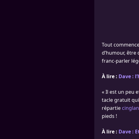
Tout commence 
d’humour, être 
franc-parler lég
À lire :
Dave : l
« Il est un peu 
tacle gratuit qu
répartie
cingla
pieds !
À lire :
Dave : E