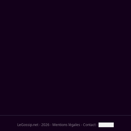
LeGossip.net - 2026
-
Mentions légales
-
Contact
-
Cookies ?