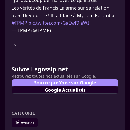
"J'ai beaucoup de mal avec ce qu'il a dit"
Les vérités de Francis Lalanne sur sa relation
avec Dieudonné ! Il fait face à Myriam Palomba.
#TPMP
pic.twitter.com/GaEwf9laWI
— TPMP (@TPMP)
">
Suivre Legossip.net
Retrouvez toutes nos actualités sur Google.
Source préférée sur Google
Google Actualités
CATÉGORIE
Télévision