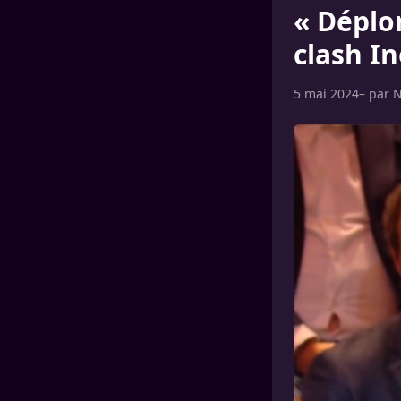
« Déplor
clash In
5 mai 2024
– par
N