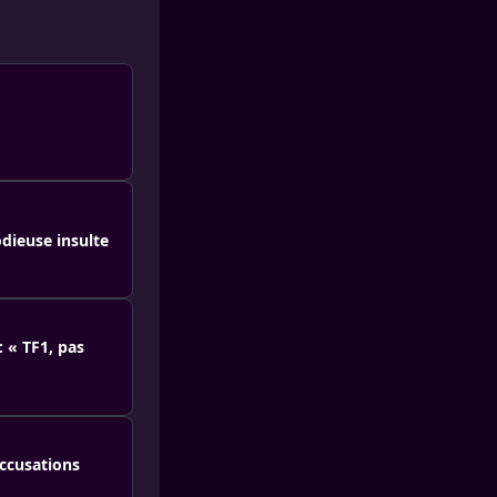
odieuse insulte
: « TF1, pas
accusations