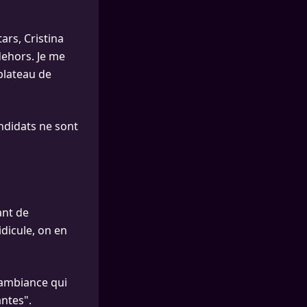
ars, Cristina
dehors. Je me
plateau de
ndidats ne sont
ant de
dicule, on en
 ambiance qui
antes".