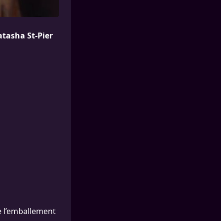
atasha St-Pier
te l’emballement