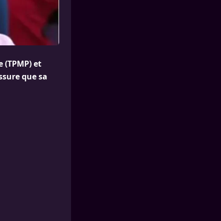
e (TPMP) et
ssure que sa
.