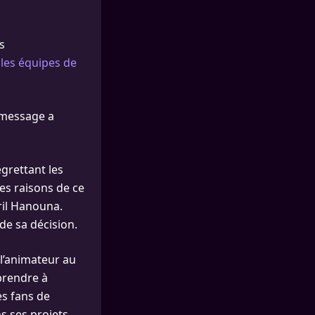
s
 les équipes de
 message a
egrettant les
les raisons de ce
ril Hanouna.
de sa décision.
 l’animateur au
prendre à
es fans de
s ses projets