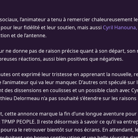
 sociaux, l’animateur a tenu à remercier chaleureusement le
pour leur fidélité et leur soutien, mais aussi
Cyril Hanouna,
tion et de l’antenne.
eur ne donne pas de raison précise quant à son départ, son
reuses réactions, aussi bien positives que négatives.
utes ont exprimé leur tristesse en apprenant la nouvelle, r
 l’animateur qui va leur manquer. D’autres ont spéculé sur 
t des dissensions en coulisses et un possible clash avec Cy
hieu Delormeau n’a pas souhaité s’étendre sur les raisons 
oit, cette annonce marque la fin d’une longue aventure pour
 TPMP PEOPLE. Il reste désormais à savoir ce qu’il va entre
’on pourra le retrouver bientôt sur nos écrans. En attendant, l
 souhaitent une bonne continuation et une belle réussite dan