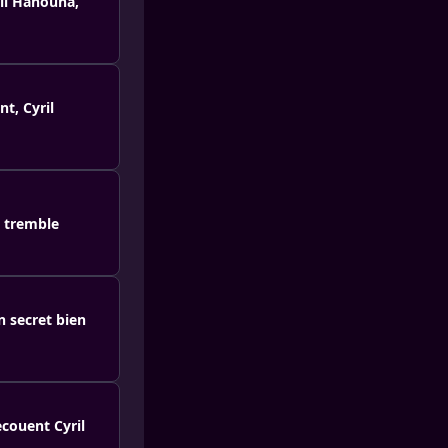
ril Hanouna,
t, Cyril
 tremble
n secret bien
couent Cyril