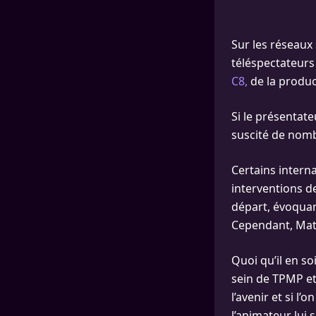
Sur les réseaux
téléspectateurs 
C8,
de la produc
Si le présentat
suscité de nomb
Certains interna
interventions de
départ, évoquan
Cependant, Matt
Quoi qu’il en s
sein de TPMP et
l’avenir et si l
l’animateur lui