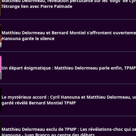
Matthieu Delormeau, révélation percutante sur les 'dogs' de Cy
l’étrange lien avec Pierre Palmade
Matthieu Delormeau et Bernard Montiel s'affrontent ouvertemen
Hanouna garde le silence
Un départ énigmatique : Matthieu Delormeau parle enfin, TPMP
Le mystérieux accord : Cyril Hanouna et Matthieu Delormeau, u
gardé révélé Bernard Montiel TPMP
Matthieu Delormeau exclu de TPMP : Les révélations-choc qui se
Hanouna - Juan Branco au centre des débats