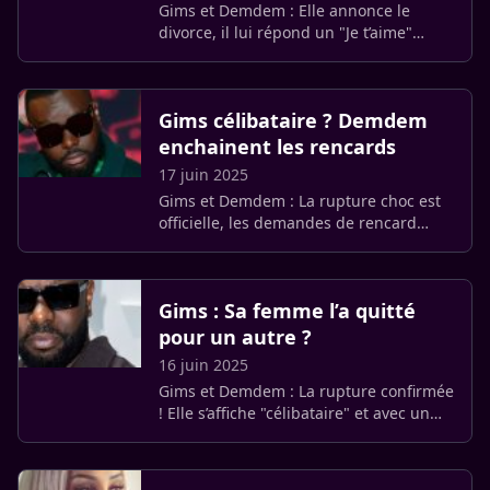
Gims et Demdem : Elle annonce le
divorce, il lui répond un "Je t’aime"
troublant ! Pas question pour le
chanteur de lâcher sa chère et tendre.
Gims célibataire ? Demdem
enchainent les rencards
17 juin 2025
Gims et Demdem : La rupture choc est
officielle, les demandes de rencard
pleuvent déjà !
Gims : Sa femme l’a quitté
pour un autre ?
16 juin 2025
Gims et Demdem : La rupture confirmée
! Elle s’affiche "célibataire" et avec un
autre homme !