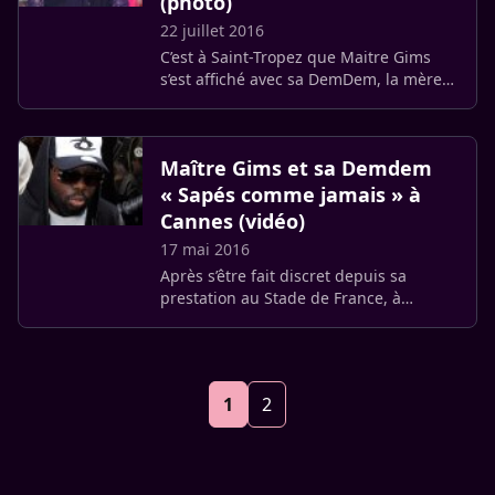
(photo)
22 juillet 2016
C’est à Saint-Tropez que Maitre Gims
s’est affiché avec sa DemDem, la mère
de deux de ses enfants.
Maître Gims et sa Demdem
« Sapés comme jamais » à
Cannes (vidéo)
17 mai 2016
Après s’être fait discret depuis sa
prestation au Stade de France, à
l’occasion de la finale de la Coupe de la
Ligue, Maître Gims fait son retour à la
lumière.
1
2