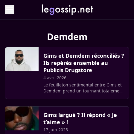
Demdem
Gims et Demdem réconciliés ?
Ils repérés ensemble au
Publicis Drugstore
4 avril 2026
Le feuilleton sentimental entre Gims et
Demdem prend un tournant totalement
inattendu. Alors que leur rupture
semblait actée après des mois de
tensions publiques, le couple (…)
Gims largué ? Il répond « Je
t’aime » !
17 juin 2025