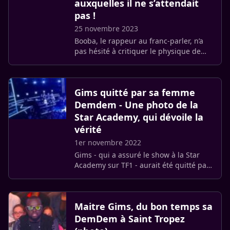
auxquelles il ne s’attendait
pas !
25 novembre 2023
Booba, le rappeur au franc-parler, n’a
pas hésité à critiquer le physique de
DemDem, la femme de son rival Gims.
Sur une photo postée sur les réseaux
sociaux, il commente avec (…)
Gims quitté par sa femme
Demdem - Une photo de la
Star Academy, qui dévoile la
vérité
1er novembre 2022
Gims - qui a assuré le show à la Star
Academy sur TF1 - aurait été quitté par
sa femme, Demdem, rapportait Public.
Cette désagréable rumeur est mise en
doute par la belle brune.
Maitre Gims, du bon temps sa
DemDem à Saint Tropez