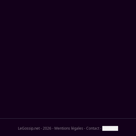
LeGossip.net - 2026
-
Mentions légales
-
Contact
-
Cookies ?