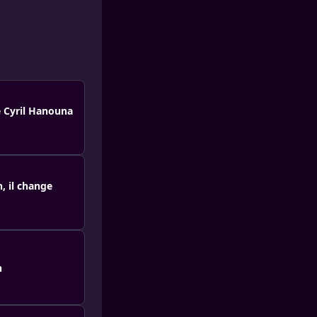
de Cyril Hanouna
, il change
h