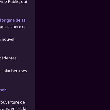
ine Public, qui
 d’origine de sa
ue sa chère et
n nouvel
écédentes
scolarisera ses
opez.
 L’ouverture de
s ans, en est la