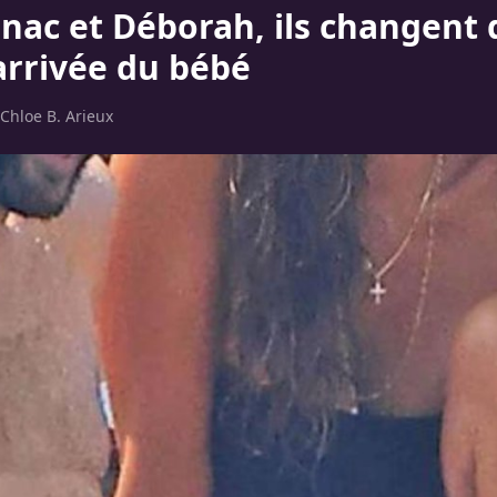
gnac et Déborah, ils changent 
’arrivée du bébé
Chloe B. Arieux