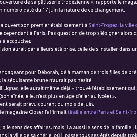
’ouverture de sa pâtisserie tropézienne », rapporte le magaz
n numéro daté du 17 juin la nature de ce changement.
ui a ouvert son premier établissement à
Saint-Tropez, la ville
e cependant à Paris. Pas question de trop s’éloigner alors q
e à accoucher.
ion aurait par ailleurs été prise, celle de s’installer dans u
 engageant pour Déborah, déjà maman de trois filles de pr
s la séduisante brune n’aurait pas hésité.
l Lignac, elle aurait même déjà « trouvé l’établissement qui 
on aînée, elle, n’est plus en âge d’aller au lycée) ».
t serait prévu courant du mois de juin.
, le magazine Closer l’affirmait
tiraillé entre Paris et Saint-Tr
it, a le sens des affaires, mais il a aussi le sens de la famille !
ns la ville de sa chérie, où il passe tous ses étés depuis troi