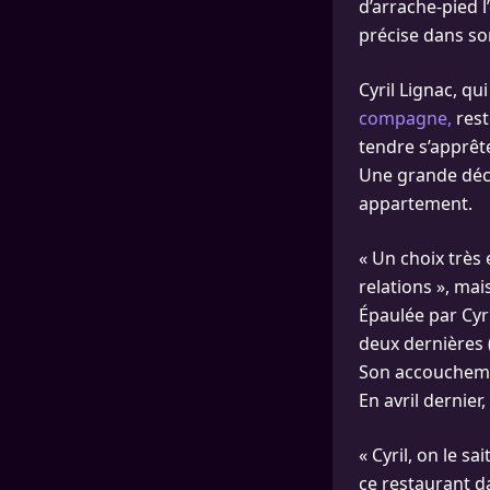
d’arrache-pied l
précise dans so
Cyril Lignac, q
compagne,
rest
tendre s’apprêt
Une grande décis
appartement.
« Un choix très
relations », mai
Épaulée par Cyri
deux dernières (s
Son accouchemen
En avril dernier
« Cyril, on le sa
ce restaurant da