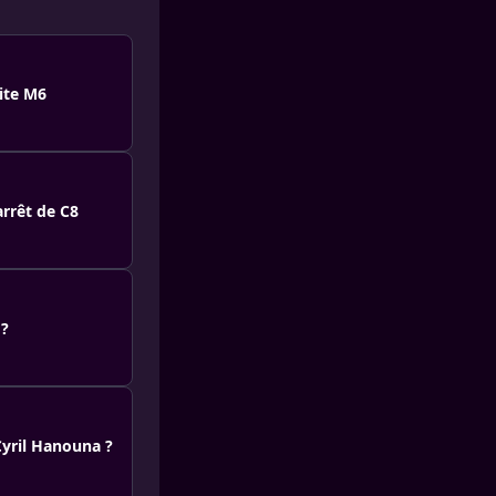
gite M6
rrêt de C8
 ?
Cyril Hanouna ?