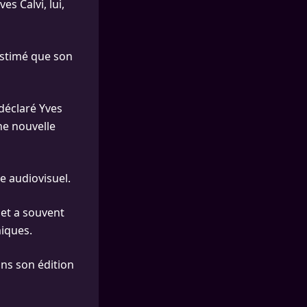
s Calvi, lui,
estimé que son
 déclaré Yves
ne nouvelle
e audiovisuel.
 et a souvent
miques.
ans son édition