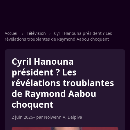
Accueil
›
Télévision
›
Cyril Hanouna président ? Les
révélations troublantes de Raymond Aabou choquent
Cyril Hanouna
président ? Les
révélations troublantes
de Raymond Aabou
choquent
2 juin 2026
– par
Nolwenn A. Dalpiva