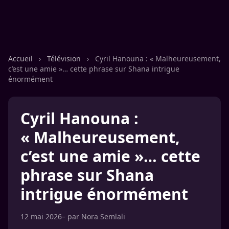
Accueil
›
Télévision
›
Cyril Hanouna : « Malheureusement,
c’est une amie »… cette phrase sur Shana intrigue
énormément
Cyril Hanouna :
« Malheureusement,
c’est une amie »… cette
phrase sur Shana
intrigue énormément
12 mai 2026
– par
Nora Semlali